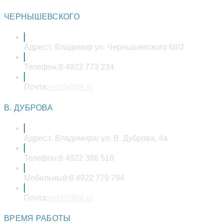
ЧЕРНЫШЕВСКОГО
Адрес:
г. Владимир ул. Чернышевского 68/2
Телефон:
8 4922 773 234
Откроется
Почта:
vet33@bk.ru
в
вашем
В. ДУБРОВА
приложении
Адрес:
г. Владимира: ул. В. Дуброва, 4а
Телефон:
8 4922 386 518
Мобильный:
8 4922 779 794
Откроется
Почта:
vet33@bk.ru
в
вашем
ВРЕМЯ РАБОТЫ