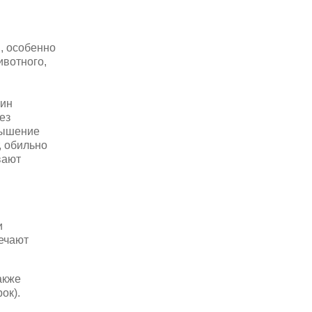
, особенно
ивотного,
цин
ез
вышение
, обильно
вают
и
вечают
акже
ок).