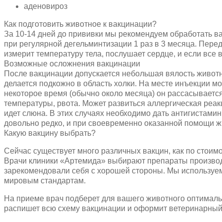
аденовироз
Как подготовить животное к вакцинации?
За 10-14 дней до прививки мы рекомендуем обработать ва
при регулярной дегельминтизации 1 раз в 3 месяца. Пере
измерит температуру тела, послушает сердце, и если все 
Возможные осложнения вакцинации
После вакцинации допускается небольшая вялость животн
делается подкожно в область холки. На месте инъекции мож
некоторое время (обычно около месяца) он рассасываетс
температуры, рвота. Может развиться аллергическая реак
идет слюна. В этих случаях необходимо дать антигистами
довольно редко, и при своевременно оказанной помощи ж
Какую вакцину выбрать?
Сейчас существует много различных вакцин, как по стоимос
Врачи клиники «Артемида» выбирают препараты производи
зарекомендовали себя с хорошей стороны. Мы используем
мировым стандартам.
На приеме врач подберет для вашего животного оптимальны
распишет всю схему вакцинации и оформит ветеринарный 