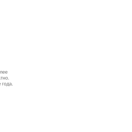
олее
тно.
 года.