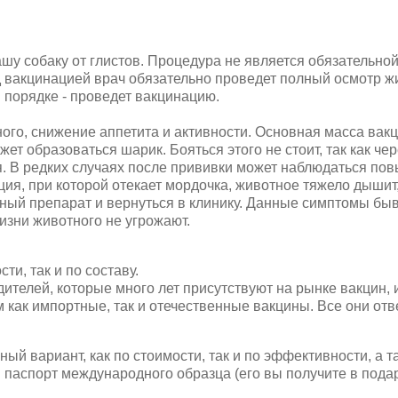
шу собаку от глистов. Процедура не является обязательной
д вакцинацией врач обязательно проведет полный осмотр ж
в порядке - проведет вакцинацию.
ого, снижение аппетита и активности. Основная масса вак
ет образоваться шарик. Бояться этого не стоит, так как чер
я. В редких случаях после прививки может наблюдаться по
ция, при которой отекает мордочка, животное тяжело дышит
нный препарат и вернуться в клинику. Данные симптомы бы
изни животного не угрожают.
ти, так и по составу.
телей, которые много лет присутствуют на рынке вакцин, 
 как импортные, так и отечественные вакцины. Все они от
й вариант, как по стоимости, так и по эффективности, а т
паспорт международного образца (его вы получите в подар