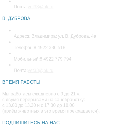
Откроется
Почта:
vet33@bk.ru
в
вашем
В. ДУБРОВА
приложении
Адрес:
г. Владимира: ул. В. Дуброва, 4а
Телефон:
8 4922 386 518
Мобильный:
8 4922 779 794
Откроется
Почта:
vet33@bk.ru
в
вашем
ВРЕМЯ РАБОТЫ
приложении
Мы работаем ежедневно с 9 до 21 ч.
с двумя перерывами на санобработку:
с 13.00 до 13.30 и с 17.30 до 18.00
(приём животных в это время прекращается).
ПОДПИШИТЕСЬ НА НАС