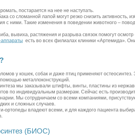
хромать, постарается на нее не наступать.
ака со сломанной лапой могут резко снизить активность, из
ия с ними. Такие изменения в поведении животного – повод
иба, вывиха, растяжения и разрыва связок помогут осмотр
-аппараты
есть во всех филиалах клиники «Артемида». Он
?
омов у кошек, собак и даже птиц применяют остеосинтез. 
с помощью металлоконструкций.
осинтеза мы заказывали штифты, винты, пластины из нерж
нтов по индивидуальным размерам. Сейчас есть производит
нарии. Мы сотрудничаем со всеми компаниями, присутств
дких и сложных случаев.
ги-ортопеды владеют всеми, и для каждого пациента выби
.
синтез (БИОС)