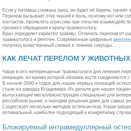
Если у питомца сломана лапа, он будет её беречь: начнет 
Перелом вызывает отек тканей и боль, поэтому кот или соб
контактов, проявлять агрессию при попытке взаимодейств
срочного обращения к врачу-травматологу.
Врач определит характер травмы. Отличить перелом от уш
травматолога и рентген. Современные цифровые
рентген
получать качественный снимок в течение секунды.
КАК ЛЕЧАТ ПЕРЕЛОМ У ЖИВОТНЫХ
Чаще всего ветеринарные травматологи для лечения перел
операция, во время которой обломки кости соединяются 
В начале 2000-х годов для наших первых операций осте
стали на заводах Владимира. Их делали для наших пацие
выпускающие металлоконструкции специально для ветери
российском рынке, и находим решения даже для самых ре
Существует несколько методов остеосинтеза. Наши хирур
оптимальный, наиболее подходящий к конкретному случаю
Блокируемый интрамедуллярный остео