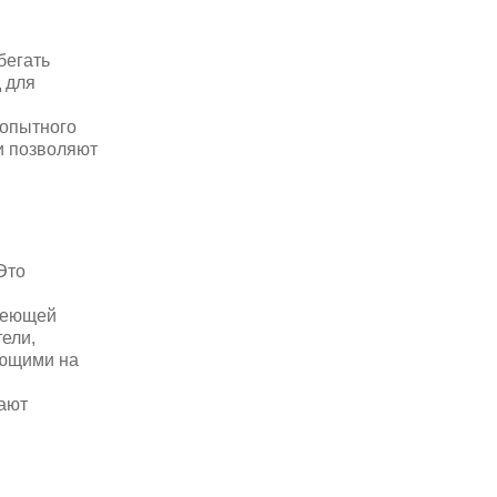
бегать
 для
 опытного
и позволяют
Это
авеющей
ели,
ующими на
рают