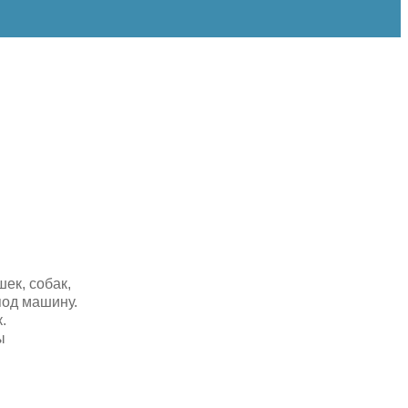
ек, собак,
под машину.
.
ы