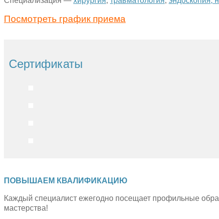
Специализация —
хирургия
,
травматология
,
эндоскопия,
н
Посмотреть график приема
Сертификаты
ПОВЫШАЕМ КВАЛИФИКАЦИЮ
Каждый специалист ежегодно посещает профильные образ
мастерства!