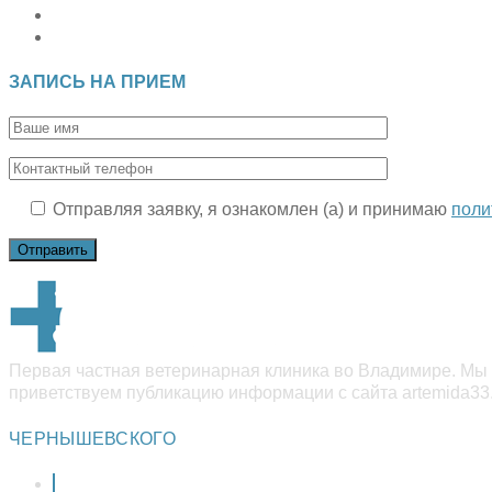
Откроется
в
Откроется
новой
в
вкладке
новой
ЗАПИСЬ НА ПРИЕМ
вкладке
Отправляя заявку, я ознакомлен (а) и принимаю
поли
Первая частная ветеринарная клиника во Владимире. Мы 
приветствуем публикацию информации с сайта artemida33.
ЧЕРНЫШЕВСКОГО