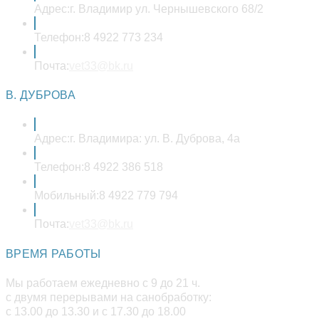
Адрес:
г. Владимир ул. Чернышевского 68/2
Телефон:
8 4922 773 234
Откроется
Почта:
vet33@bk.ru
в
вашем
В. ДУБРОВА
приложении
Адрес:
г. Владимира: ул. В. Дуброва, 4а
Телефон:
8 4922 386 518
Мобильный:
8 4922 779 794
Откроется
Почта:
vet33@bk.ru
в
вашем
ВРЕМЯ РАБОТЫ
приложении
Мы работаем ежедневно с 9 до 21 ч.
с двумя перерывами на санобработку:
с 13.00 до 13.30 и с 17.30 до 18.00