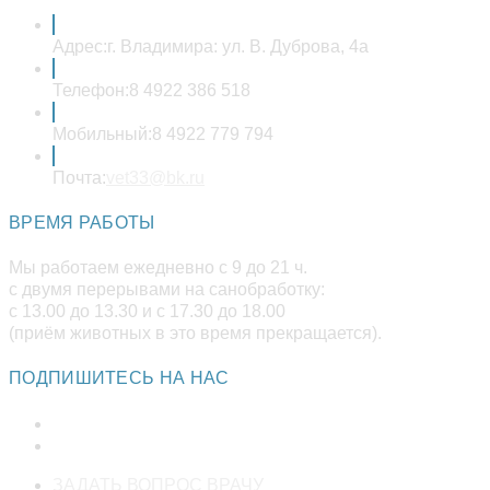
Адрес:
г. Владимира: ул. В. Дуброва, 4а
Телефон:
8 4922 386 518
Мобильный:
8 4922 779 794
Откроется
Почта:
vet33@bk.ru
в
вашем
ВРЕМЯ РАБОТЫ
приложении
Мы работаем ежедневно с 9 до 21 ч.
с двумя перерывами на санобработку:
с 13.00 до 13.30 и с 17.30 до 18.00
(приём животных в это время прекращается).
ПОДПИШИТЕСЬ НА НАС
Откроется
ЗАДАТЬ ВОПРОС ВРАЧУ