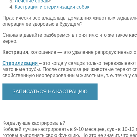
Лечение собак
>
Кастрация и стерилизация собак
Практически все владельцы домашних животных задавались
операция ее здоровью в будущем?
Сначала давайте разберемся в понятиях: что же такое
ка
верно.
Кастрация
, холощение — это удаление репродуктивных ор
Стерилизация
– это когда у самцов только перевязывают
маточные трубы. После стерилизации животные теряют сп
свойственную неоперированным животным, т. е. течка у с
ЗАПИСАТЬСЯ НА КАСТРАЦИЮ
Когда лучше кастрировать?
Кобелей лучше кастрировать в 9-10 месяцев, сук - в 10-
готовы выполнять свою функцию. Но это не значит, что н