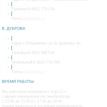
Телефон:
8 4922 773 234
Откроется
Почта:
vet33@bk.ru
в
вашем
В. ДУБРОВА
приложении
Адрес:
г. Владимира: ул. В. Дуброва, 4а
Телефон:
8 4922 386 518
Мобильный:
8 4922 779 794
Откроется
Почта:
vet33@bk.ru
в
вашем
ВРЕМЯ РАБОТЫ
приложении
Мы работаем ежедневно с 9 до 21 ч.
с двумя перерывами на санобработку:
с 13.00 до 13.30 и с 17.30 до 18.00
(приём животных в это время прекращается).