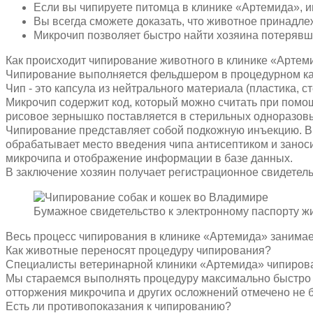
Если вы чипируете питомца в клинике «Артемида», и
Вы всегда сможете доказать, что животное принадле
Микрочип позволяет быстро найти хозяина потерявше
Как происходит чипирование животного в клинике «Артем
Чипирование выполняется фельдшером в процедурном каб
Чип - это капсула из нейтрального материала (пластика, 
Микрочип содержит код, который можно считать при помощ
рисовое зернышко поставляется в стерильных одноразовы
Чипирование представляет собой подкожную инъекцию. В в
обрабатывает место введения чипа антисептиком и занос
микрочипа и отображение информации в базе данных.
В заключение хозяин получает регистрационное свидетель
Бумажное свидетельство к электронному паспорту ж
Весь процесс чипирования в клинике «Артемида» занимае
Как животные переносят процедуру чипирования?
Специалисты ветеринарной клиники «Артемида» чипировали
Мы стараемся выполнять процедуру максимально быстро и
отторжения микрочипа и других осложнений отмечено не 
Есть ли противопоказания к чипированию?