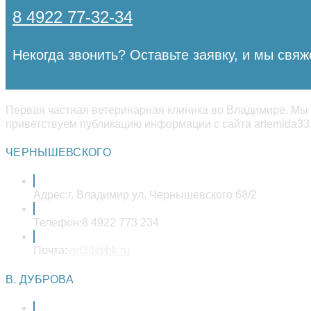
8 4922 77-32-34
Некогда звонить? Оставьте заявку, и мы свяж
Первая частная ветеринарная клиника во Владимире. Мы 
приветствуем публикацию информации с сайта artemida33.
ЧЕРНЫШЕВСКОГО
Адрес:
г. Владимир ул. Чернышевского 68/2
Телефон:
8 4922 773 234
Откроется
Почта:
vet33@bk.ru
в
вашем
В. ДУБРОВА
приложении