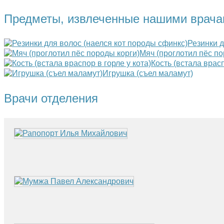
Предметы, извлеченные нашими врачам
Резинки д
Мяч (проглотил пёс по
Кость (встала врасп
Игрушка (съел маламут)
Врачи отделения