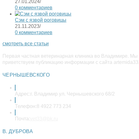
27.01.2024
/
0 комментариев
Сэм с язвой роговицы
21.11.2023
/
0 комментариев
смотреть все статьи
Первая частная ветеринарная клиника во Владимире. Мы 
приветствуем публикацию информации с сайта artemida33.
ЧЕРНЫШЕВСКОГО
Адрес:
г. Владимир ул. Чернышевского 68/2
Телефон:
8 4922 773 234
Откроется
Почта:
vet33@bk.ru
в
вашем
В. ДУБРОВА
приложении