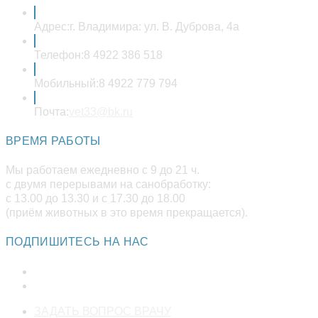
Адрес:
г. Владимира: ул. В. Дуброва, 4а
Телефон:
8 4922 386 518
Мобильный:
8 4922 779 794
Откроется
Почта:
vet33@bk.ru
в
вашем
ВРЕМЯ РАБОТЫ
приложении
Мы работаем ежедневно с 9 до 21 ч.
с двумя перерывами на санобработку:
с 13.00 до 13.30 и с 17.30 до 18.00
(приём животных в это время прекращается).
ПОДПИШИТЕСЬ НА НАС
Откроется
ЗАДАТЬ ВОПРОС ВРАЧУ