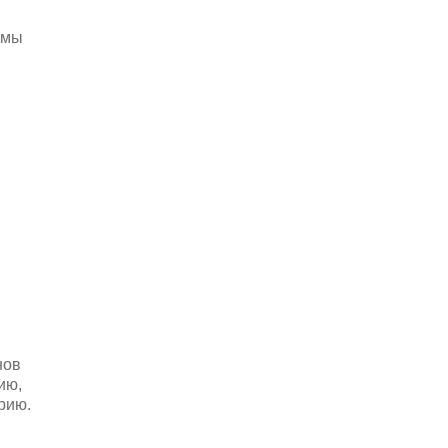
вмы
нов
ию,
рию.