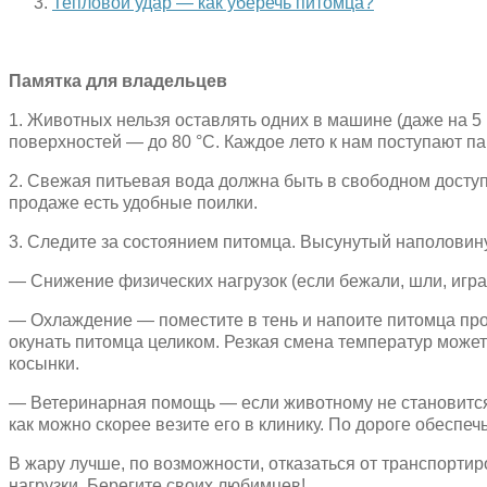
Тепловой удар — как уберечь питомца?
Памятка для владельцев
1. Животных нельзя оставлять одних в машине (даже на 5 
поверхностей — до 80 °С. Каждое лето к нам поступают па
2. Свежая питьевая вода должна быть в свободном доступе
продаже есть удобные поилки.
3. Следите за состоянием питомца. Высунутый наполовину
— Снижение физических нагрузок (если бежали, шли, игра
— Охлаждение — поместите в тень и напоите питомца прохл
окунать питомца целиком. Резкая смена температур може
косынки.
— Ветеринарная помощь — если животному не становится ле
как можно скорее везите его в клинику. По дороге обеспеч
В жару лучше, по возможности, отказаться от транспортир
нагрузки. Берегите своих любимцев!