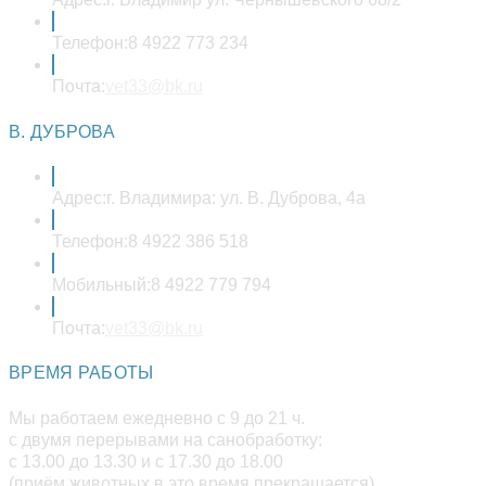
Телефон:
8 4922 773 234
Откроется
Почта:
vet33@bk.ru
в
вашем
В. ДУБРОВА
приложении
Адрес:
г. Владимира: ул. В. Дуброва, 4а
Телефон:
8 4922 386 518
Мобильный:
8 4922 779 794
Откроется
Почта:
vet33@bk.ru
в
вашем
ВРЕМЯ РАБОТЫ
приложении
Мы работаем ежедневно с 9 до 21 ч.
с двумя перерывами на санобработку:
с 13.00 до 13.30 и с 17.30 до 18.00
(приём животных в это время прекращается).