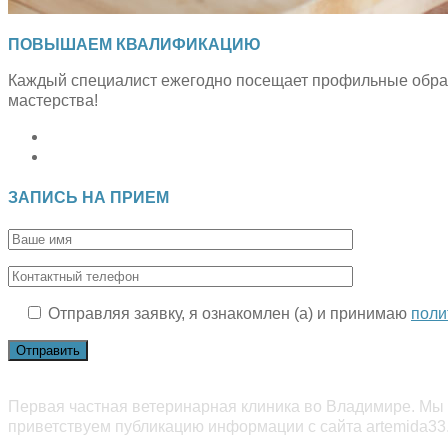
ПОВЫШАЕМ КВАЛИФИКАЦИЮ
Каждый специалист ежегодно посещает профильные образ
мастерства!
Откроется
в
Откроется
новой
в
вкладке
новой
ЗАПИСЬ НА ПРИЕМ
вкладке
Отправляя заявку, я ознакомлен (а) и принимаю
поли
Первая частная ветеринарная клиника во Владимире. Мы 
приветствуем публикацию информации с сайта artemida33.