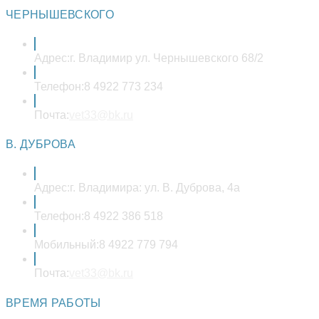
ЧЕРНЫШЕВСКОГО
Адрес:
г. Владимир ул. Чернышевского 68/2
Телефон:
8 4922 773 234
Откроется
Почта:
vet33@bk.ru
в
вашем
В. ДУБРОВА
приложении
Адрес:
г. Владимира: ул. В. Дуброва, 4а
Телефон:
8 4922 386 518
Мобильный:
8 4922 779 794
Откроется
Почта:
vet33@bk.ru
в
вашем
ВРЕМЯ РАБОТЫ
приложении