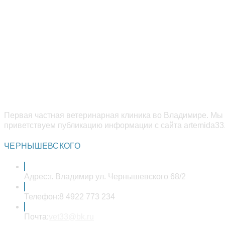
Первая частная ветеринарная клиника во Владимире. Мы 
приветствуем публикацию информации с сайта artemida33.
ЧЕРНЫШЕВСКОГО
Адрес:
г. Владимир ул. Чернышевского 68/2
Телефон:
8 4922 773 234
Откроется
Почта:
vet33@bk.ru