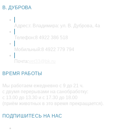
в
вашем
В. ДУБРОВА
приложении
Адрес:
г. Владимира: ул. В. Дуброва, 4а
Телефон:
8 4922 386 518
Мобильный:
8 4922 779 794
Откроется
Почта:
vet33@bk.ru
в
вашем
ВРЕМЯ РАБОТЫ
приложении
Мы работаем ежедневно с 9 до 21 ч.
с двумя перерывами на санобработку:
с 13.00 до 13.30 и с 17.30 до 18.00
(приём животных в это время прекращается).
ПОДПИШИТЕСЬ НА НАС