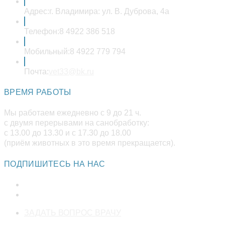
Адрес:
г. Владимира: ул. В. Дуброва, 4а
Телефон:
8 4922 386 518
Мобильный:
8 4922 779 794
Откроется
Почта:
vet33@bk.ru
в
вашем
ВРЕМЯ РАБОТЫ
приложении
Мы работаем ежедневно с 9 до 21 ч.
с двумя перерывами на санобработку:
с 13.00 до 13.30 и с 17.30 до 18.00
(приём животных в это время прекращается).
ПОДПИШИТЕСЬ НА НАС
Откроется
ЗАДАТЬ ВОПРОС ВРАЧУ
в