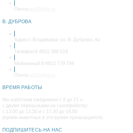
Откроется
Почта:
vet33@bk.ru
в
вашем
В. ДУБРОВА
приложении
Адрес:
г. Владимира: ул. В. Дуброва, 4а
Телефон:
8 4922 386 518
Мобильный:
8 4922 779 794
Откроется
Почта:
vet33@bk.ru
в
вашем
ВРЕМЯ РАБОТЫ
приложении
Мы работаем ежедневно с 9 до 21 ч.
с двумя перерывами на санобработку:
с 13.00 до 13.30 и с 17.30 до 18.00
(приём животных в это время прекращается).
ПОДПИШИТЕСЬ НА НАС