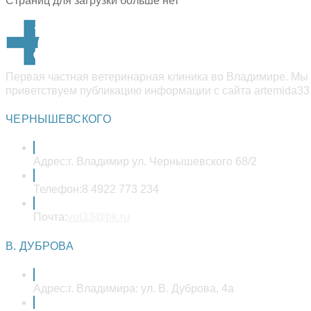
Страниц для загрузки больше нет
Первая частная ветеринарная клиника во Владимире. Мы 
приветствуем публикацию информации с сайта artemida33.
ЧЕРНЫШЕВСКОГО
Адрес:
г. Владимир ул. Чернышевского 68/2
Телефон:
8 4922 773 234
Откроется
Почта:
vet33@bk.ru
в
вашем
В. ДУБРОВА
приложении
Адрес:
г. Владимира: ул. В. Дуброва, 4а