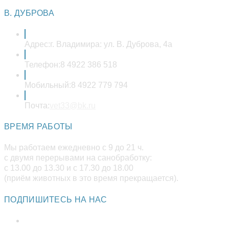
в
вашем
В. ДУБРОВА
приложении
Адрес:
г. Владимира: ул. В. Дуброва, 4а
Телефон:
8 4922 386 518
Мобильный:
8 4922 779 794
Откроется
Почта:
vet33@bk.ru
в
вашем
ВРЕМЯ РАБОТЫ
приложении
Мы работаем ежедневно с 9 до 21 ч.
с двумя перерывами на санобработку:
с 13.00 до 13.30 и с 17.30 до 18.00
(приём животных в это время прекращается).
ПОДПИШИТЕСЬ НА НАС