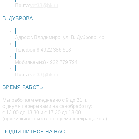
Откроется
Почта:
vet33@bk.ru
в
вашем
В. ДУБРОВА
приложении
Адрес:
г. Владимира: ул. В. Дуброва, 4а
Телефон:
8 4922 386 518
Мобильный:
8 4922 779 794
Откроется
Почта:
vet33@bk.ru
в
вашем
ВРЕМЯ РАБОТЫ
приложении
Мы работаем ежедневно с 9 до 21 ч.
с двумя перерывами на санобработку:
с 13.00 до 13.30 и с 17.30 до 18.00
(приём животных в это время прекращается).
ПОДПИШИТЕСЬ НА НАС