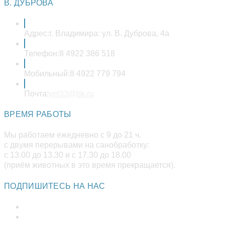
вашем
В. ДУБРОВА
приложении
Адрес:
г. Владимира: ул. В. Дуброва, 4а
Телефон:
8 4922 386 518
Мобильный:
8 4922 779 794
Откроется
Почта:
vet33@bk.ru
в
вашем
ВРЕМЯ РАБОТЫ
приложении
Мы работаем ежедневно с 9 до 21 ч.
с двумя перерывами на санобработку:
с 13.00 до 13.30 и с 17.30 до 18.00
(приём животных в это время прекращается).
ПОДПИШИТЕСЬ НА НАС