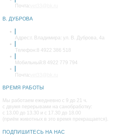
Откроется
Почта:
vet33@bk.ru
в
вашем
В. ДУБРОВА
приложении
Адрес:
г. Владимира: ул. В. Дуброва, 4а
Телефон:
8 4922 386 518
Мобильный:
8 4922 779 794
Откроется
Почта:
vet33@bk.ru
в
вашем
ВРЕМЯ РАБОТЫ
приложении
Мы работаем ежедневно с 9 до 21 ч.
с двумя перерывами на санобработку:
с 13.00 до 13.30 и с 17.30 до 18.00
(приём животных в это время прекращается).
ПОДПИШИТЕСЬ НА НАС