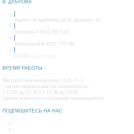
вашем
В. ДУБРОВА
приложении
Адрес:
г. Владимира: ул. В. Дуброва, 4а
Телефон:
8 4922 386 518
Мобильный:
8 4922 779 794
Откроется
Почта:
vet33@bk.ru
в
вашем
ВРЕМЯ РАБОТЫ
приложении
Мы работаем ежедневно с 9 до 21 ч.
с двумя перерывами на санобработку:
с 13.00 до 13.30 и с 17.30 до 18.00
(приём животных в это время прекращается).
ПОДПИШИТЕСЬ НА НАС