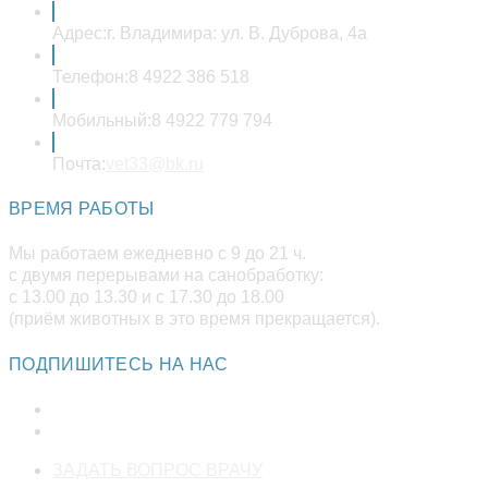
Адрес:
г. Владимира: ул. В. Дуброва, 4а
Телефон:
8 4922 386 518
Мобильный:
8 4922 779 794
Откроется
Почта:
vet33@bk.ru
в
вашем
ВРЕМЯ РАБОТЫ
приложении
Мы работаем ежедневно с 9 до 21 ч.
с двумя перерывами на санобработку:
с 13.00 до 13.30 и с 17.30 до 18.00
(приём животных в это время прекращается).
ПОДПИШИТЕСЬ НА НАС
Откроется
ЗАДАТЬ ВОПРОС ВРАЧУ