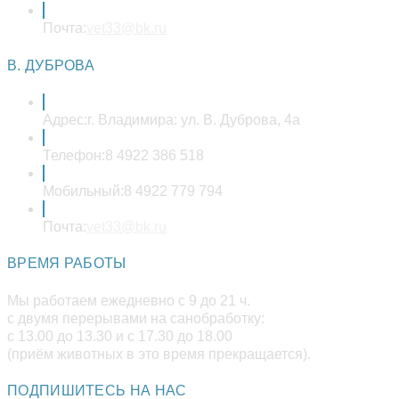
Откроется
Почта:
vet33@bk.ru
в
вашем
В. ДУБРОВА
приложении
Адрес:
г. Владимира: ул. В. Дуброва, 4а
Телефон:
8 4922 386 518
Мобильный:
8 4922 779 794
Откроется
Почта:
vet33@bk.ru
в
вашем
ВРЕМЯ РАБОТЫ
приложении
Мы работаем ежедневно с 9 до 21 ч.
с двумя перерывами на санобработку:
с 13.00 до 13.30 и с 17.30 до 18.00
(приём животных в это время прекращается).
ПОДПИШИТЕСЬ НА НАС