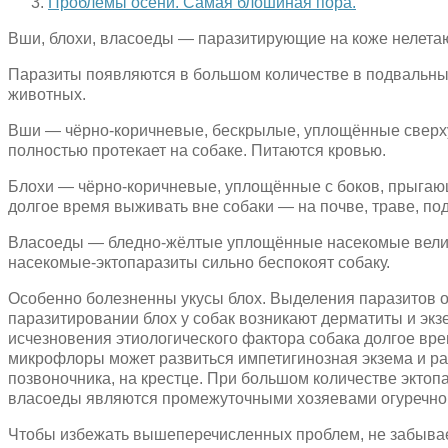
Проблемы осени. Самая блошиная пора.
Вши, блохи, власоеды — паразитирующие на коже нелет
Паразиты появляются в большом количестве в подвальных
животных.
Вши — чёрно-коричневые, бескрылые, уплощённые сверху в
полностью протекает на собаке. Питаются кровью.
Блохи — чёрно-коричневые, уплощённые с боков, прыгающ
долгое время выживать вне собаки — на почве, траве, под
Власоеды — бледно-жёлтые уплощённые насекомые величин
насекомые-эктопаразиты сильно беспокоят собаку.
Особенно болезненны укусы блох. Выделения паразитов о
паразитировании блох у собак возникают дерматиты и эк
исчезновения этиологического фактора собака долгое вр
микрофлоры может развиться импетигинозная экзема и ра
позвоночника, на крестце. При большом количестве эктопар
власоеды являются промежуточными хозяевами огуречного
Чтобы избежать вышеперечисленных проблем, не забывае