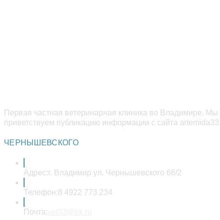
Первая частная ветеринарная клиника во Владимире. Мы 
приветствуем публикацию информации с сайта artemida33.
ЧЕРНЫШЕВСКОГО
Адрес:
г. Владимир ул. Чернышевского 68/2
Телефон:
8 4922 773 234
Откроется
Почта:
vet33@bk.ru