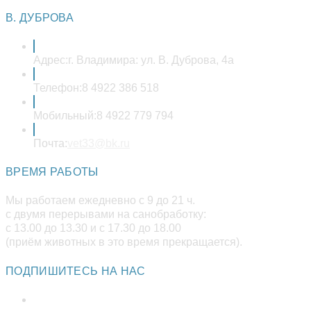
в
вашем
В. ДУБРОВА
приложении
Адрес:
г. Владимира: ул. В. Дуброва, 4а
Телефон:
8 4922 386 518
Мобильный:
8 4922 779 794
Откроется
Почта:
vet33@bk.ru
в
вашем
ВРЕМЯ РАБОТЫ
приложении
Мы работаем ежедневно с 9 до 21 ч.
с двумя перерывами на санобработку:
с 13.00 до 13.30 и с 17.30 до 18.00
(приём животных в это время прекращается).
ПОДПИШИТЕСЬ НА НАС