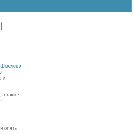
Ы
 Шмелёва
в
е и
 а также
ог
он опять