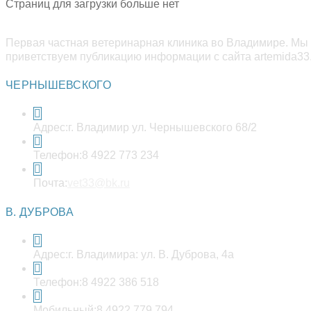
Страниц для загрузки больше нет
Первая частная ветеринарная клиника во Владимире. Мы 
приветствуем публикацию информации с сайта artemida33.
ЧЕРНЫШЕВСКОГО
Адрес:
г. Владимир ул. Чернышевского 68/2
Телефон:
8 4922 773 234
Откроется
Почта:
vet33@bk.ru
в
вашем
В. ДУБРОВА
приложении
Адрес:
г. Владимира: ул. В. Дуброва, 4а
Телефон:
8 4922 386 518
Мобильный:
8 4922 779 794