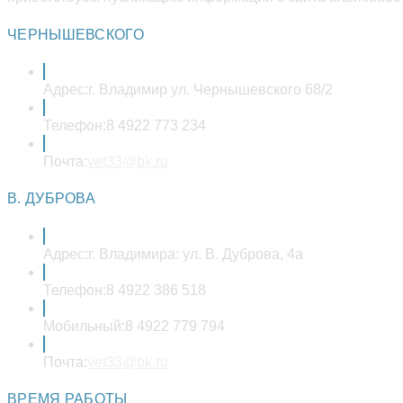
ЧЕРНЫШЕВСКОГО
Адрес:
г. Владимир ул. Чернышевского 68/2
Телефон:
8 4922 773 234
Откроется
Почта:
vet33@bk.ru
в
вашем
В. ДУБРОВА
приложении
Адрес:
г. Владимира: ул. В. Дуброва, 4а
Телефон:
8 4922 386 518
Мобильный:
8 4922 779 794
Откроется
Почта:
vet33@bk.ru
в
вашем
ВРЕМЯ РАБОТЫ