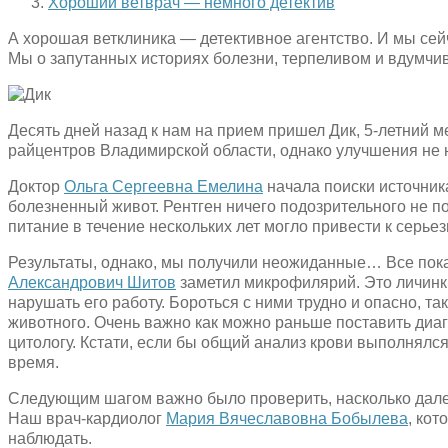
Хороший ветврач — немного детектив
А хорошая ветклиника — детективное агентство. И мы сей
Мы о запутанных историях болезни, терпеливом и вдумчи
Десять дней назад к нам на прием пришел Дик, 5-летний ме
райцентров Владимирской области, однако улучшения не 
Доктор
Ольга Сергеевна Емелина
начала поиски источник
болезненный живот. Рентген ничего подозрительного не по
питание в течение нескольких лет могло привести к серь
Результаты, однако, мы получили неожиданные… Все пока
Александрович Шитов
заметил микрофилярий. Это личинки
нарушать его работу. Бороться с ними трудно и опасно, т
животного. Очень важно как можно раньше поставить диаг
цитологу. Кстати, если бы общий анализ крови выполнялся
время.
Следующим шагом важно было проверить, насколько дале
Наш врач-кардиолог
Мария Вячеславовна Бобылева
, ко
наблюдать.