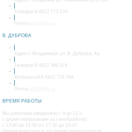
Телефон:
8 4922 773 234
Откроется
Почта:
vet33@bk.ru
в
вашем
В. ДУБРОВА
приложении
Адрес:
г. Владимира: ул. В. Дуброва, 4а
Телефон:
8 4922 386 518
Мобильный:
8 4922 779 794
Откроется
Почта:
vet33@bk.ru
в
вашем
ВРЕМЯ РАБОТЫ
приложении
Мы работаем ежедневно с 9 до 21 ч.
с двумя перерывами на санобработку:
с 13.00 до 13.30 и с 17.30 до 18.00
(приём животных в это время прекращается).