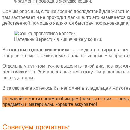
Фрагмент провода в желудке кошки.
Самым опасным, с точки зрения последствий для животно
там застревает и не проходит дальше, то это называется
действенной помощью являются быстрая постановка диаг
Нательный крестик в кишечнике у кошки.
В
толстом отделе кишечника
также диагностируется непр
Чаще всего мы сталкиваемся с так называемым копростаз
Отдельным пунктом нужно выделить такой диагноз, как
«л
ленточки
и т. п. Эти инородные тела могут, зацепившись 
последствиям.
В заключение хотелось бы напомнить владельцам животны
Не давайте кости своим любимцам (пользы от них — ноль
предметы и материалы, кормите аккуратно!
Советуем прочитать: