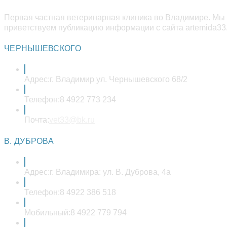
Первая частная ветеринарная клиника во Владимире. Мы 
приветствуем публикацию информации с сайта artemida33.
ЧЕРНЫШЕВСКОГО
Адрес:
г. Владимир ул. Чернышевского 68/2
Телефон:
8 4922 773 234
Откроется
Почта:
vet33@bk.ru
в
вашем
В. ДУБРОВА
приложении
Адрес:
г. Владимира: ул. В. Дуброва, 4а
Телефон:
8 4922 386 518
Мобильный:
8 4922 779 794