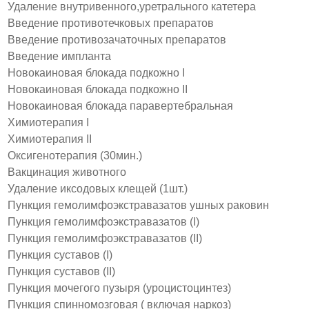
Удаление внутривенного,уретрального катетера
Введение противотечковых препаратов
Введение противозачаточных препаратов
Введение импланта
Новокаиновая блокада подкожно I
Новокаиновая блокада подкожно II
Новокаиновая блокада паравертебральная
Химиотерапия I
Химиотерапия II
Оксигенотерапия (30мин.)
Вакцинация животного
Удаление иксодовых клещей (1шт.)
Пункция гемолимфоэкстравазатов ушных раковин
Пункция гемолимфоэкстравазатов (I)
Пункция гемолимфоэкстравазатов (II)
Пункция суставов (I)
Пункция суставов (II)
Пункция мочегого пузыря (уроцистоцинтез)
Пункция спинномозговая ( включая наркоз)