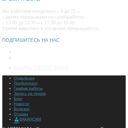
приложении
Мы работаем ежедневно с 9 до 21 ч.
с двумя перерывами на санобработку:
с 13.00 до 13.30 и с 17.30 до 18.00
(приём животных в это время прекращается).
ПОДПИШИТЕСЬ НА НАС
Откроется
ЗАДАТЬ ВОПРОС ВРАЧУ
в
Отделения
новой
Прейскурант
вкладке
График работы
Запись на прием
Блог
Новости
Болезни
Отзывы
ВАКАНСИИ