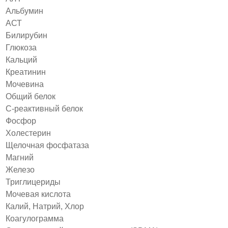
Альбумин
АСТ
Билирубин
Глюкоза
Кальций
Креатинин
Мочевина
Общий белок
С-реактивный белок
Фосфор
Холестерин
Щелочная фосфатаза
Магний
Железо
Триглицериды
Мочевая кислота
Калий, Натрий, Хлор
Коагулограмма