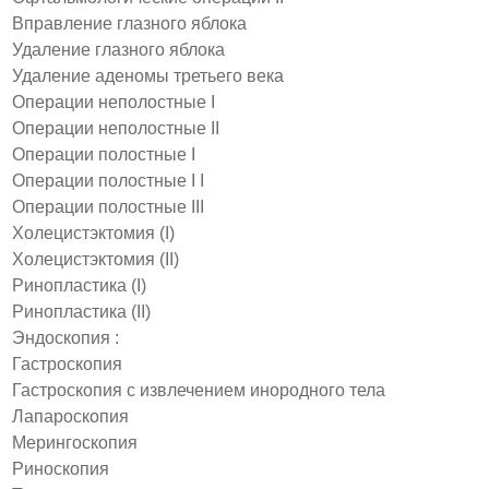
Вправление глазного яблока
Удаление глазного яблока
Удаление аденомы третьего века
Операции неполостные I
Операции неполостные II
Операции полостные I
Операции полостные I I
Операции полостные III
Холецистэктомия (I)
Холецистэктомия (II)
Ринопластика (I)
Ринопластика (II)
Эндоскопия :
Гастроскопия
Гастроскопия с извлечением инородного тела
Лапароскопия
Мерингоскопия
Риноскопия