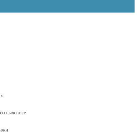
их
оза выясните
овки