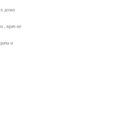
х дозах
 , врач не
врача и