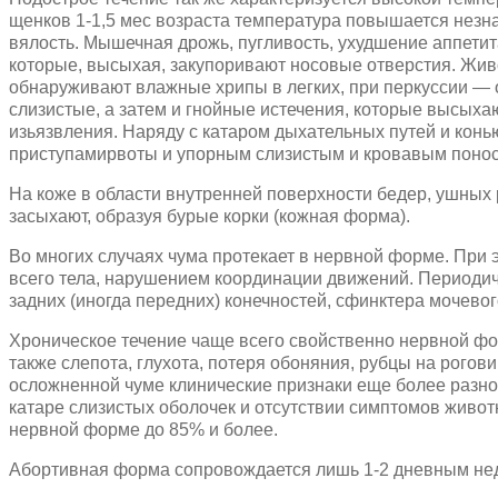
щенков 1-1,5 мес возраста температура повышается незн
вялость. Мышечная дрожь, пугливость, ухудшение аппетита
которые, высыхая, закупоривают носовые отверстия. Жив
обнаруживают влажные хрипы в легких, при перкуссии — 
слизистые, а затем и гнойные истечения, которые высыха
изьязвления. Наряду с катаром дыхательных путей и кон
приступамирвоты и упорным слизистым и кровавым понос
На коже в области внутренней поверхности бедер, ушных 
засыхают, образуя бурые корки (кожная форма).
Во многих случаях чума протекает в нервной форме. При
всего тела, нарушением координации движений. Периодич
задних (иногда передних) конечностей, сфинктера мочевог
Хроническое течение чаще всего свойственно нервной фо
также слепота, глухота, потеря обоняния, рубцы на рогов
осложненной чуме клинические признаки еще более разноо
катаре слизистых оболочек и отсутствии симптомов живот
нервной форме до 85% и более.
Абортивная форма сопровождается лишь 1-2 дневным не