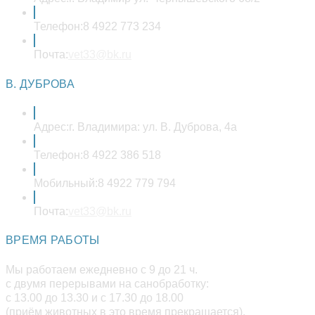
Телефон:
8 4922 773 234
Откроется
Почта:
vet33@bk.ru
в
вашем
В. ДУБРОВА
приложении
Адрес:
г. Владимира: ул. В. Дуброва, 4а
Телефон:
8 4922 386 518
Мобильный:
8 4922 779 794
Откроется
Почта:
vet33@bk.ru
в
вашем
ВРЕМЯ РАБОТЫ
приложении
Мы работаем ежедневно с 9 до 21 ч.
с двумя перерывами на санобработку:
с 13.00 до 13.30 и с 17.30 до 18.00
(приём животных в это время прекращается).