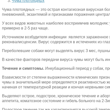
Чума плотоядных
Чума плотоядных — это острая контагиозная вирусная бол
пневмонией, экзантемой и признаками поражения центра
У всех видов животных наиболее восприимчив молодняк: у
примерно в 2-5 раз чаще.
Источником возбудителя инфекции является зараженное ж
реконвалисценсии. Вирус содержится в истечениях из глаз
Переболевшие собаки могут выделять вирус 3 мес, пушные
В качестве факторов передачи вируса чумы могут быть и
Течение и симптомы.
Инкубационный период у собак, про
Взависмости от степени выраженности клинических призн
чумы в значительной мере определяется реактивностью жи
начиная от температурной реакции и кончая нервными с
Выделяют острое, подострое, хроническое течение и або
аппетита, коматозное состояние и гибель больного на 2-3
Подострое течение так же характеризуется высокой темпе