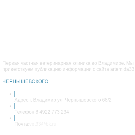
Первая частная ветеринарная клиника во Владимире. Мы 
приветствуем публикацию информации с сайта artemida33.
ЧЕРНЫШЕВСКОГО
Адрес:
г. Владимир ул. Чернышевского 68/2
Телефон:
8 4922 773 234
Откроется
Почта:
vet33@bk.ru
в