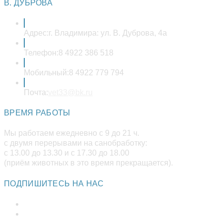
вашем
В. ДУБРОВА
приложении
Адрес:
г. Владимира: ул. В. Дуброва, 4а
Телефон:
8 4922 386 518
Мобильный:
8 4922 779 794
Откроется
Почта:
vet33@bk.ru
в
вашем
ВРЕМЯ РАБОТЫ
приложении
Мы работаем ежедневно с 9 до 21 ч.
с двумя перерывами на санобработку:
с 13.00 до 13.30 и с 17.30 до 18.00
(приём животных в это время прекращается).
ПОДПИШИТЕСЬ НА НАС