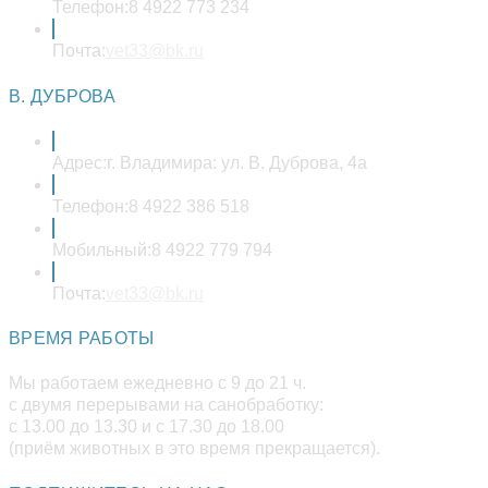
Телефон:
8 4922 773 234
Откроется
Почта:
vet33@bk.ru
в
вашем
В. ДУБРОВА
приложении
Адрес:
г. Владимира: ул. В. Дуброва, 4а
Телефон:
8 4922 386 518
Мобильный:
8 4922 779 794
Откроется
Почта:
vet33@bk.ru
в
вашем
ВРЕМЯ РАБОТЫ
приложении
Мы работаем ежедневно с 9 до 21 ч.
с двумя перерывами на санобработку:
с 13.00 до 13.30 и с 17.30 до 18.00
(приём животных в это время прекращается).