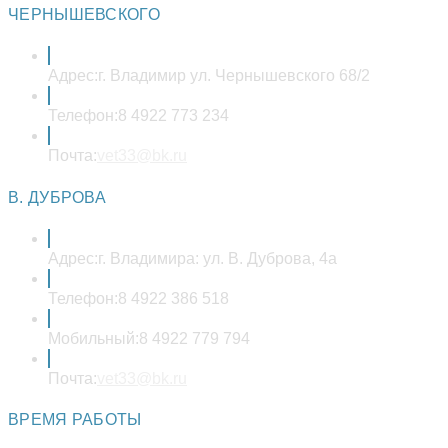
ЧЕРНЫШЕВСКОГО
Адрес:
г. Владимир ул. Чернышевского 68/2
Телефон:
8 4922 773 234
Откроется
Почта:
vet33@bk.ru
в
вашем
В. ДУБРОВА
приложении
Адрес:
г. Владимира: ул. В. Дуброва, 4а
Телефон:
8 4922 386 518
Мобильный:
8 4922 779 794
Откроется
Почта:
vet33@bk.ru
в
вашем
ВРЕМЯ РАБОТЫ
приложении