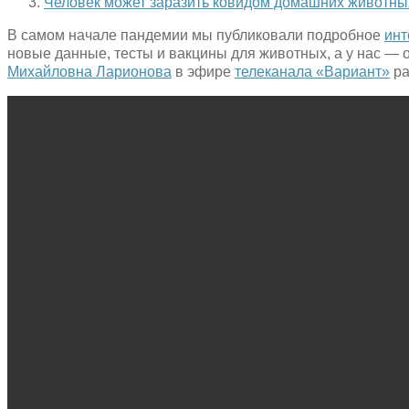
Человек может заразить ковидом домашних животны
В самом начале пандемии мы публиковали подробное
инт
новые данные, тесты и вакцины для животных, а у нас — 
Михайловна Ларионова
в эфире
телеканала «Вариант»
ра