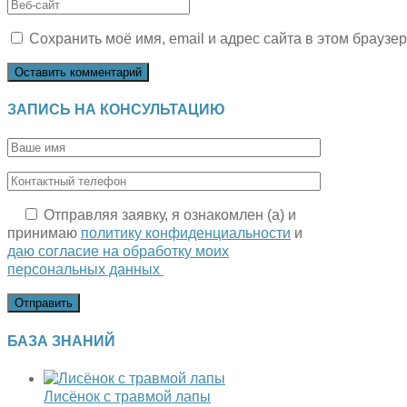
имя
свой
Введите
или
email-
URL
имя
адрес,
Сохранить моё имя, email и адрес сайта в этом брауз
вашего
пользователя,
чтобы
веб-
чтобы
прокомментировать
сайта
прокомментировать
(необязательно)
ЗАПИСЬ НА КОНСУЛЬТАЦИЮ
Отправляя заявку, я ознакомлен (а) и
принимаю
политику конфиденциальности
и
даю согласие на обработку моих
персональных данных
БАЗА ЗНАНИЙ
Лисёнок с травмой лапы