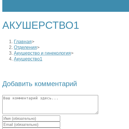
АКУШЕРСТВО1
Главная
>
Отделения
>
Акушерство и гинекология
>
Акушерство1
Добавить комментарий
Комментарий
Введите
свое
Введите