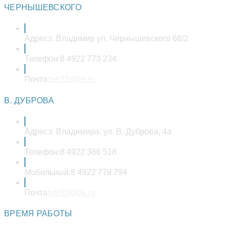
ЧЕРНЫШЕВСКОГО
Адрес:
г. Владимир ул. Чернышевского 68/2
Телефон:
8 4922 773 234
Откроется
Почта:
vet33@bk.ru
в
вашем
В. ДУБРОВА
приложении
Адрес:
г. Владимира: ул. В. Дуброва, 4а
Телефон:
8 4922 386 518
Мобильный:
8 4922 779 794
Откроется
Почта:
vet33@bk.ru
в
вашем
ВРЕМЯ РАБОТЫ
приложении