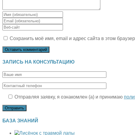
Введите
свое
Введите
имя
свой
Введите
или
email-
URL
имя
адрес,
Сохранить моё имя, email и адрес сайта в этом брауз
вашего
пользователя,
чтобы
веб-
чтобы
прокомментировать
сайта
прокомментировать
(необязательно)
ЗАПИСЬ НА КОНСУЛЬТАЦИЮ
Отправляя заявку, я ознакомлен (а) и принимаю
поли
БАЗА ЗНАНИЙ