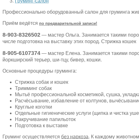
Груминг-салон
Профессионально оборудованный салон для груминга живо
Приём ведётся
по предварительной записи!
8-903-8326502
— мастер Ольга. Занимается такими порода
числе подготовка на выставку этих пород. Стрижка кошек
8-905-6107374
— мастер Елена. Занимается такими пород
йоркширский терьер, ши-тцу, бивер, кошки.
Основные процедуры груминга:
Стрижка собак и кошек
Тримминг собак
Мытьё профессиональной косметикой, сушка, уклад
Расчёсывание, избавление от колтунов, вычёсывание 
Круглые коготки
Отдельные гигиенические услуги (щипка и чистка ушей
Накручивание папильоток
Подготовка к выставке
Груминг осуществляется
без наркоза
. К каждому животно