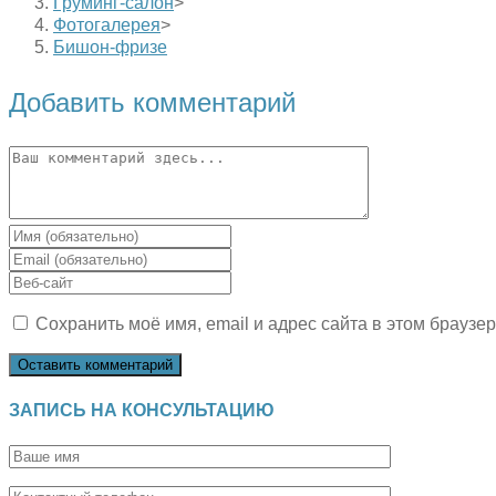
Груминг-салон
>
Фотогалерея
>
Бишон-фризе
Добавить комментарий
Комментарий
Введите
свое
Введите
имя
свой
Введите
или
email-
URL
имя
адрес,
Сохранить моё имя, email и адрес сайта в этом брауз
вашего
пользователя,
чтобы
веб-
чтобы
прокомментировать
сайта
прокомментировать
(необязательно)
ЗАПИСЬ НА КОНСУЛЬТАЦИЮ