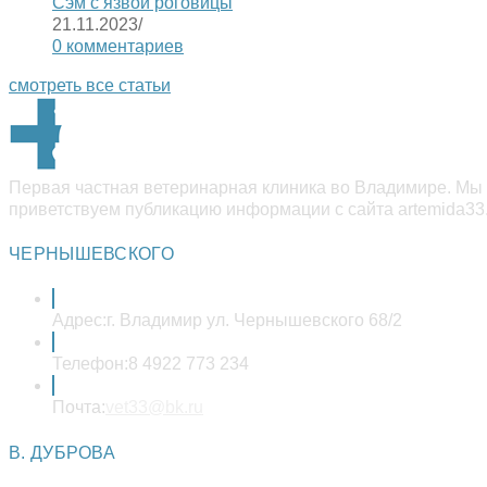
Сэм с язвой роговицы
21.11.2023
/
0 комментариев
смотреть все статьи
Первая частная ветеринарная клиника во Владимире. Мы 
приветствуем публикацию информации с сайта artemida33.
ЧЕРНЫШЕВСКОГО
Адрес:
г. Владимир ул. Чернышевского 68/2
Телефон:
8 4922 773 234
Откроется
Почта:
vet33@bk.ru
в
вашем
В. ДУБРОВА
приложении