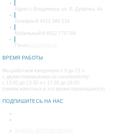
Адрес:
г. Владимира: ул. В. Дуброва, 4а
Телефон:
8 4922 386 518
Мобильный:
8 4922 779 794
Откроется
Почта:
vet33@bk.ru
в
вашем
ВРЕМЯ РАБОТЫ
приложении
Мы работаем ежедневно с 9 до 21 ч.
с двумя перерывами на санобработку:
с 13.00 до 13.30 и с 17.30 до 18.00
(приём животных в это время прекращается).
ПОДПИШИТЕСЬ НА НАС
Откроется
ЗАДАТЬ ВОПРОС ВРАЧУ