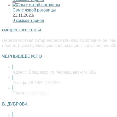
Сэм с язвой роговицы
21.11.2023
/
0 комментариев
смотреть все статьи
Первая частная ветеринарная клиника во Владимире. Мы 
приветствуем публикацию информации с сайта artemida33.
ЧЕРНЫШЕВСКОГО
Адрес:
г. Владимир ул. Чернышевского 68/2
Телефон:
8 4922 773 234
Откроется
Почта:
vet33@bk.ru
в
вашем
В. ДУБРОВА
приложении