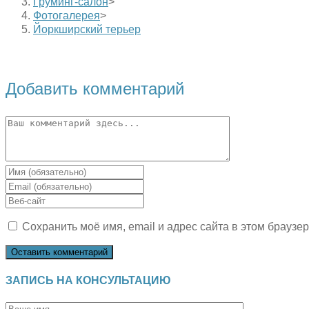
Груминг-салон
>
Фотогалерея
>
Йоркширский терьер
Добавить комментарий
Комментарий
Введите
свое
Введите
имя
свой
Введите
или
email-
URL
имя
адрес,
Сохранить моё имя, email и адрес сайта в этом брауз
вашего
пользователя,
чтобы
веб-
чтобы
прокомментировать
сайта
прокомментировать
(необязательно)
ЗАПИСЬ НА КОНСУЛЬТАЦИЮ