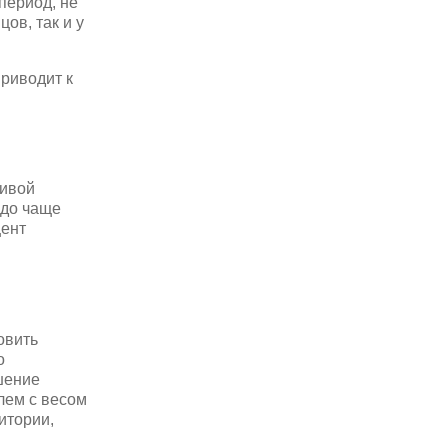
период, не
мцов, так и у
приводит к
тивой
до чаще
цент
овить
о
шение
лем с весом
итории,