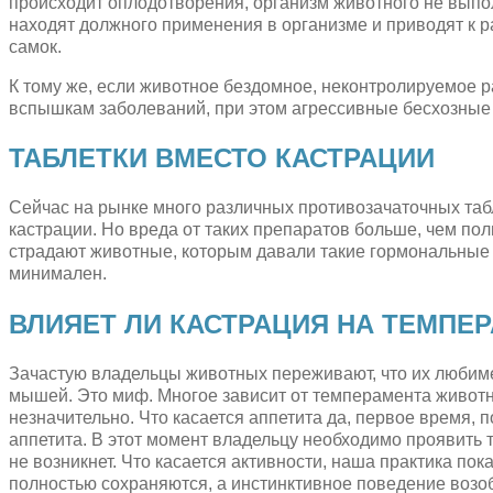
происходит оплодотворения, организм животного не выпо
находят должного применения в организме и приводят к
самок.
К тому же, если животное бездомное, неконтролируемое р
вспышкам заболеваний, при этом агрессивные бесхозные
ТАБЛЕТКИ ВМЕСТО КАСТРАЦИИ
Сейчас на рынке много различных противозачаточных табл
кастрации. Но вреда от таких препаратов больше, чем пол
страдают животные, которым давали такие гормональные 
минимален.
ВЛИЯЕТ ЛИ КАСТРАЦИЯ НА ТЕМПЕР
Зачастую владельцы животных переживают, что их любиме
мышей. Это миф. Многое зависит от темперамента животног
незначительно. Что касается аппетита да, первое время,
аппетита. В этот момент владельцу необходимо проявить т
не возникнет. Что касается активности, наша практика пок
полностью сохраняются, а инстинктивное поведение возо