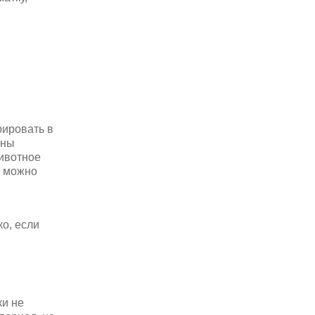
рировать в
аны
животное
ю можно
о, если
ки не