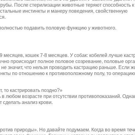
трубы. После стерилизации животные теряют способность к
остальные инстинкты и манеру поведения, свойственную
ся.
полностью подавить половую функцию у животного.
 месяцев, кошек 7-8 месяцев. У собак: кобелей лучше каст
обычно происходит полное половое созревание, половые орг
не значит, что нельзя проводить кастрацию раньше. Если 
инкты по отношению к противоположному полу, то операци
, то кастрировать поздно?»
 в любом возрасте при отсутствии противопоказаний. Однак
 сделать анализ крови.
ротив природы». Но давайте подумаем. Когда во время теч