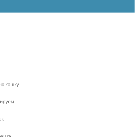
ою кошку
рируем
ок —
атку,