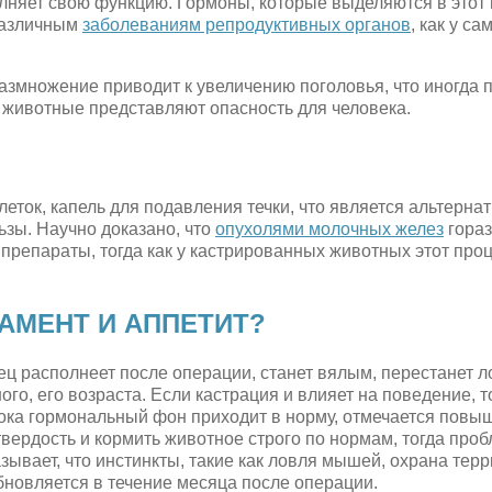
лняет свою функцию. Гормоны, которые выделяются в этот 
 различным
заболеваниям репродуктивных органов
, как у са
азмножение приводит к увеличению поголовья, что иногда 
 животные представляют опасность для человека.
еток, капель для подавления течки, что является альтерна
ьзы. Научно доказано, что
опухолями молочных желез
гораз
препараты, тогда как у кастрированных животных этот про
АМЕНТ И АППЕТИТ?
ц располнеет после операции, станет вялым, перестанет л
о, его возраста. Если кастрация и влияет на поведение, т
 пока гормональный фон приходит в норму, отмечается повы
вердость и кормить животное строго по нормам, тогда проб
азывает, что инстинкты, такие как ловля мышей, охрана терр
бновляется в течение месяца после операции.