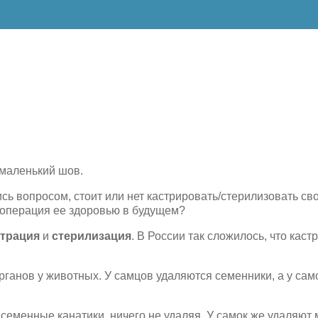
 маленький шов.
ь вопросом, стоит или нет кастрировать/стерилизовать св
и операция ее здоровью в будущем?
страция
и
стерилизация
. В России так сложилось, что каст
рганов у животных. У самцов удаляются семенники, а у сам
 семенные канатики, ничего не удаляя. У самок же удаляют м